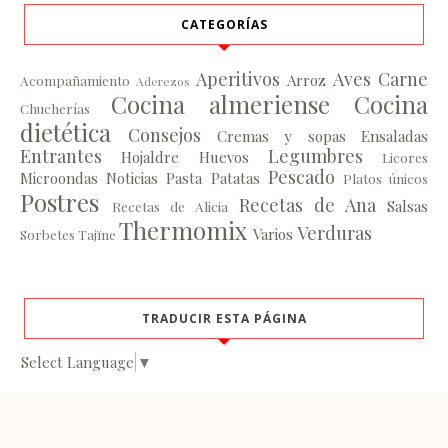
CATEGORÍAS
Aperitivos
Aves
Carne
Arroz
Acompañamiento
Aderezos
Cocina almeriense
Cocina
Chucherías
dietética
Consejos
Cremas y sopas
Ensaladas
Entrantes
Legumbres
Hojaldre
Huevos
Licores
Pescado
Microondas
Noticias
Pasta
Patatas
Platos únicos
Postres
Recetas de Ana
Salsas
Recetas de Alicia
Thermomix
Verduras
Varios
Sorbetes
Tajïne
TRADUCIR ESTA PÁGINA
Select Language
▼