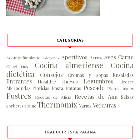
CATEGORÍAS
Aperitivos
Aves
Carne
Arroz
Acompañamiento
Aderezos
Cocina almeriense
Cocina
Chucherías
dietética
Consejos
Cremas y sopas
Ensaladas
Entrantes
Legumbres
Hojaldre
Huevos
Licores
Pescado
Microondas
Noticias
Pasta
Patatas
Platos únicos
Postres
Recetas de Ana
Salsas
Recetas de Alicia
Thermomix
Verduras
Varios
Sorbetes
Tajïne
TRADUCIR ESTA PÁGINA