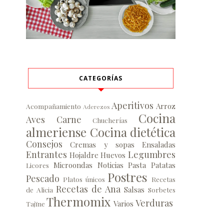
CATEGORÍAS
Aperitivos
Arroz
Acompañamiento
Aderezos
Cocina
Aves
Carne
Chucherías
almeriense
Cocina dietética
Consejos
Cremas y sopas
Ensaladas
Entrantes
Legumbres
Hojaldre
Huevos
Microondas
Noticias
Pasta
Patatas
Licores
Postres
Pescado
Platos únicos
Recetas
Recetas de Ana
Salsas
de Alicia
Sorbetes
Thermomix
Verduras
Varios
Tajïne